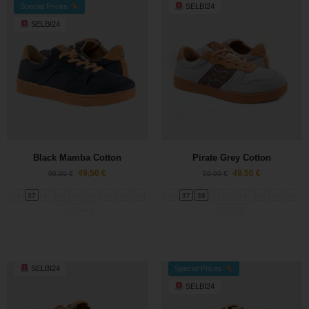
Special Prices
SELBI24
SELBI24
Black Mamba Cotton
Pirate Grey Cotton
49,50
€
49,50
€
99,00
€
99,00
€
36
37
38
39
40
41
42
43
44
36
37
38
39
40
41
42
43
44
45
46
45
46
SELBI24
Special Prices
SELBI24