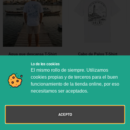
Agua que descansa T-Shirt
Cabo de Palos T-Shirt
24,90
€
24,90
€
35,00
€
35,00
€
Lo de las cookies
El mismo rollo de siempre. Utilizamos
+12
+12
cookies propias y de terceros para el buen
funcionamiento de la tienda online, por eso
necesitamos ser aceptados.
ACEPTO