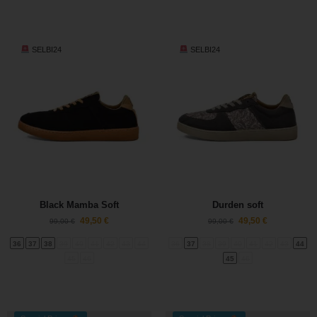
SELBI24
SELBI24
Black Mamba Soft
Durden soft
49,50
€
49,50
€
99,00
€
99,00
€
36
37
38
39
40
41
42
43
44
36
37
38
39
40
41
42
43
44
45
46
45
46