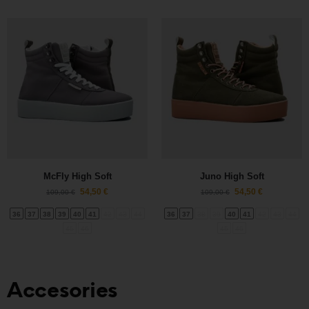
McFly High Soft
Juno High Soft
54,50
€
54,50
€
109,00
€
109,00
€
36
37
38
39
40
41
42
43
44
36
37
38
39
40
41
42
43
44
45
46
45
46
Accesories