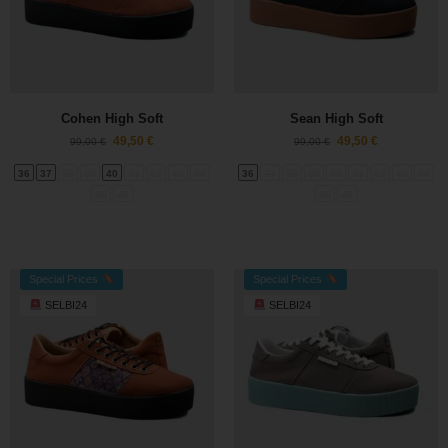
Cohen High Soft
Sean High Soft
49,50
€
49,50
€
99,00
€
99,00
€
36
37
38
39
40
41
42
43
44
36
37
38
39
40
41
42
43
44
45
46
45
46
Special Prices
Special Prices
SELBI24
SELBI24