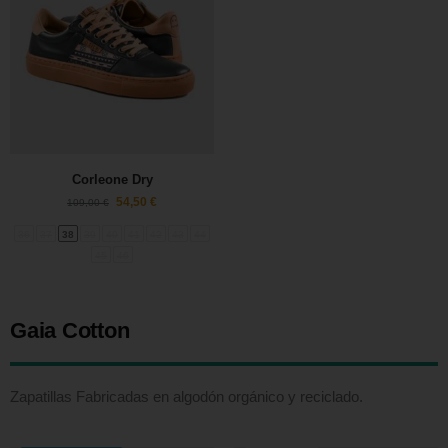
Corleone Dry
54,50
€
109,00
€
36
37
38
39
40
41
42
43
44
45
46
Gaia Cotton
Zapatillas Fabricadas en algodón orgánico y reciclado.