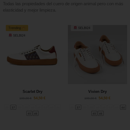
Todas las propiedades del cuero de origen animal pero con más
elasticidad y mejor limpieza.
Trending
SELBI24
SELBI24
Scarlet Dry
Vivien Dry
54,50
€
54,50
€
109,00
€
109,00
€
36
37
38
39
40
41
42
43
44
36
37
38
39
40
41
42
43
44
45
46
45
46