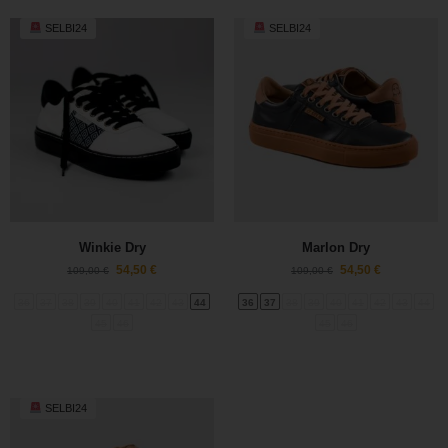
SELBI24
SELBI24
Winkie Dry
Marlon Dry
54,50
€
54,50
€
109,00
€
109,00
€
36
37
38
39
40
41
42
43
44
36
37
38
39
40
41
42
43
44
45
46
45
46
SELBI24