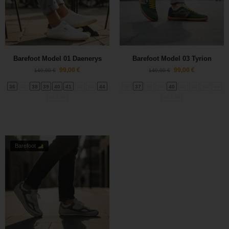
Barefoot Model 01 Daenerys
Barefoot Model 03 Tyrion
99,00
€
99,00
€
149,00
€
149,00
€
36
37
38
39
40
41
42
43
44
36
37
38
39
40
41
42
43
44
45
46
45
46
Barefoot