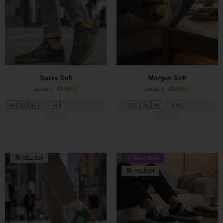
Sucre Soft
Morgan Soft
49,50
€
49,50
€
99,00
€
99,00
€
36
37
38
39
40
41
42
43
44
36
37
38
39
40
41
42
43
44
45
46
45
46
SELBI24
Best Seller
SELBI24