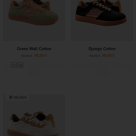
Green Wall Cotton
Django Cotton
49,50
€
49,50
€
99,00
€
99,00
€
36
37
38
39
40
41
42
43
44
36
37
38
39
40
41
42
43
44
45
46
45
46
SELBI24