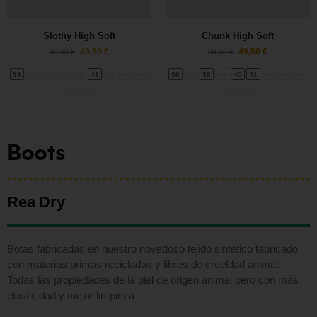
Slothy High Soft
Chunk High Soft
49,50
€
49,50
€
99,00
€
99,00
€
36
37
38
39
40
41
42
43
44
36
37
38
39
40
41
42
43
44
45
46
45
46
Boots
Rea Dry
Botas
fabricadas en nuestro novedoso tejido sintético fabricado
con materias primas recicladas y libres de crueldad animal.
Todas las propiedades de la piel de origen animal pero con más
elasticidad y mejor limpieza