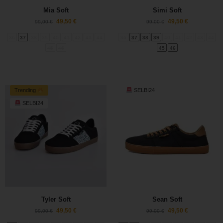
Mia Soft
Simi Soft
49,50
€
49,50
€
99,00
€
99,00
€
36
37
38
39
40
41
42
43
44
36
37
38
39
40
41
42
43
44
45
46
45
46
Trending
SELBI24
SELBI24
Tyler Soft
Sean Soft
49,50
€
49,50
€
99,00
€
99,00
€