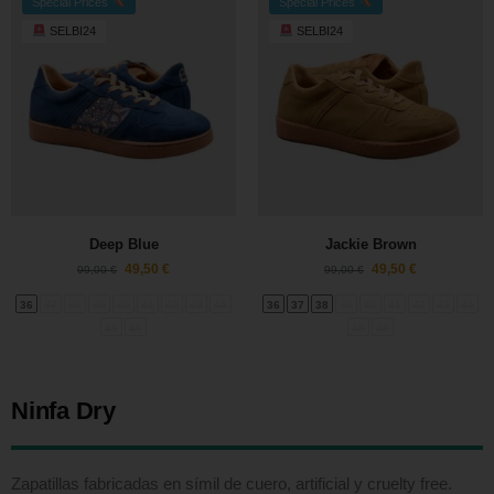
Special Prices
Special Prices
SELBI24
SELBI24
Deep Blue
Jackie Brown
49,50
€
49,50
€
99,00
€
99,00
€
36
37
38
39
40
41
42
43
44
36
37
38
39
40
41
42
43
44
45
46
45
46
Ninfa Dry
Zapatillas fabricadas en símil de cuero, artificial y cruelty free.