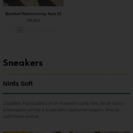
Barefoot Retrorunning Aura 01
149,00
€
36
37
38
39
40
41
42
43
44
45
46
Sneakers
Ninfa Soft
Zapatillas Fabricadas con un material cruelty free, de un tacto y
propiedades similar a la piel pero totalmente vegano, libre de
sufrimiento animal.