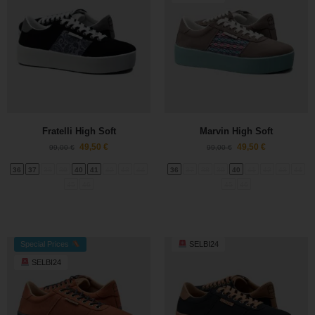
Fratelli High Soft
Marvin High Soft
49,50
€
49,50
€
99,00
€
99,00
€
36
37
38
39
40
41
42
43
44
36
37
38
39
40
41
42
43
44
45
46
45
46
Special Prices
SELBI24
SELBI24