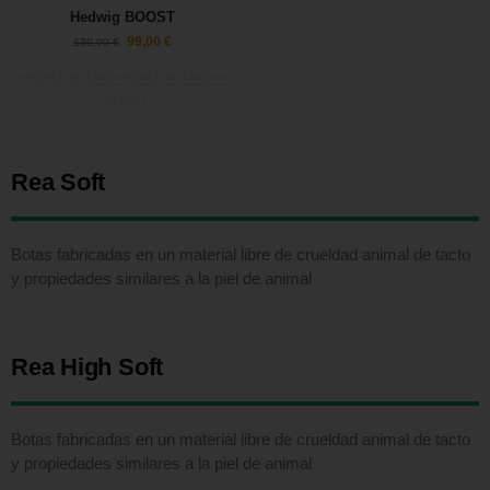
Hedwig BOOST
99,00
€
139,00
€
36
37
38
39
40
41
42
43
44
45
46
Rea Soft
Botas fabricadas en un material libre de crueldad animal de tacto
y propiedades similares a la piel de animal
Rea High Soft
Botas fabricadas en un material libre de crueldad animal de tacto
y propiedades similares a la piel de animal