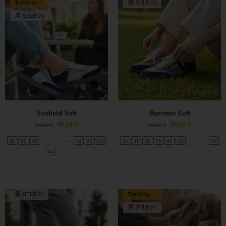
Trending
SELBI24
SELBI24
Scofield Soft
Burrows Soft
49,50
€
49,50
€
99,00
€
99,00
€
36
37
38
39
40
41
42
43
44
36
37
38
39
40
41
42
43
44
45
46
45
46
SELBI24
Trending
SELBI24