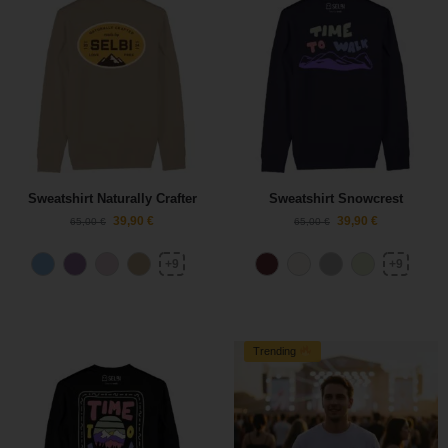
Sweatshirt Naturally Crafter
Sweatshirt Snowcrest
39,90
€
39,90
€
65,00
€
65,00
€
+9
+9
Trending