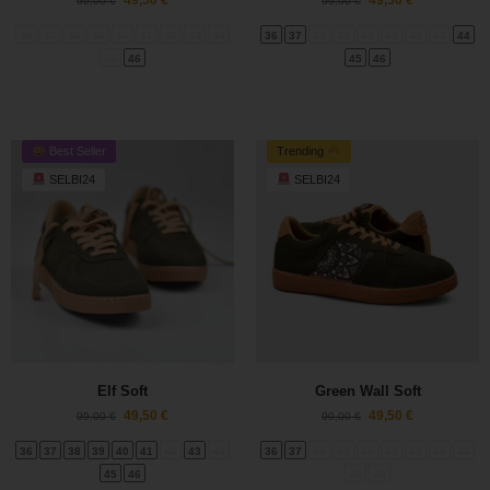
49,50
€
49,50
€
99,00
€
99,00
€
36
37
38
39
40
41
42
43
44
36
37
38
39
40
41
42
43
44
45
46
45
46
Best Seller
Trending
SELBI24
SELBI24
Elf Soft
Green Wall Soft
49,50
€
49,50
€
99,00
€
99,00
€
36
37
38
39
40
41
42
43
44
36
37
38
39
40
41
42
43
44
45
46
45
46