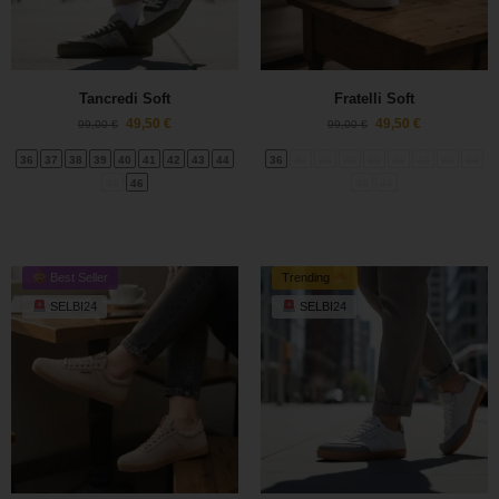
Tancredi Soft
Fratelli Soft
49,50
€
49,50
€
99,00
€
99,00
€
36
37
38
39
40
41
42
43
44
36
37
38
39
40
41
42
43
44
45
46
45
46
Best Seller
Trending
SELBI24
SELBI24