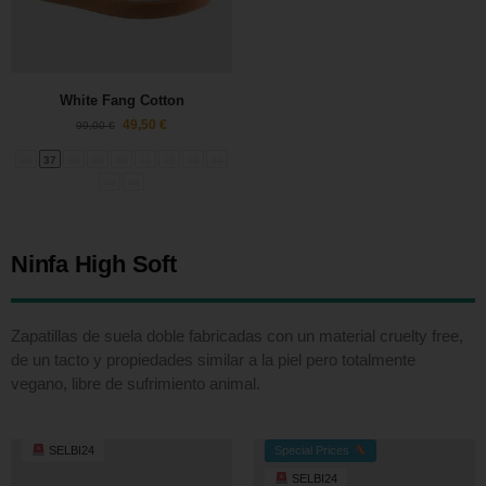
White Fang Cotton
49,50
€
99,00
€
36
37
38
39
40
41
42
43
44
45
46
Ninfa High Soft
Zapatillas de suela doble fabricadas con un material cruelty free,
de un tacto y propiedades similar a la piel pero totalmente
vegano, libre de sufrimiento animal.
SELBI24
Special Prices
SELBI24