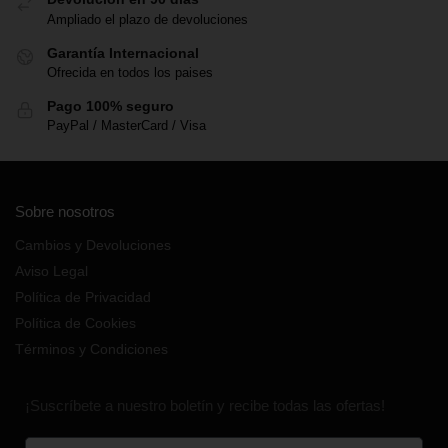
Ampliado el plazo de devoluciones
Garantía Internacional
Ofrecida en todos los paises
Pago 100% seguro
PayPal / MasterCard / Visa
Sobre nosotros
Cambios y Devoluciones
Aviso Legal
Política de Privacidad
Política de Cookies
Términos y Condiciones
¡Suscríbete a nuestro boletín y recibe todas las ofertas!