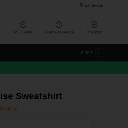
Language
Mi Cuenta
Centro de ayuda
Checkout
0,00
€
0
ise Sweatshirt
39,90
€