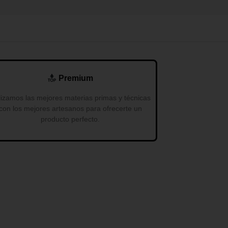
Premium
lizamos las mejores materias primas y técnicas
con los mejores artesanos para ofrecerte un
producto perfecto.