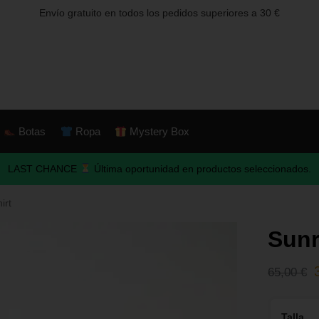
Envío gratuito en todos los pedidos superiores a 30 €
Botas
Ropa
Mystery Box
LAST CHANCE
Última oportunidad en productos seleccionados.
irt
Sunr
65,00
€
Talla