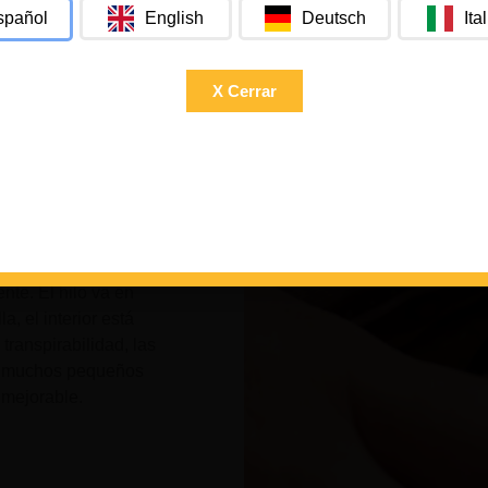
o el día de aquí para
English
Deutsch
Ita
spañol
as ergonómicas que
 la máxima comodidad.
X Cerrar
ad de la suela justo
porciona un confort y
rabajar, para recorrer
ez que las pruebes, lo
uites.
tilla con el propósito
nte. El hilo va en
a, el interior está
transpirabilidad, las
os muchos pequeños
nmejorable.