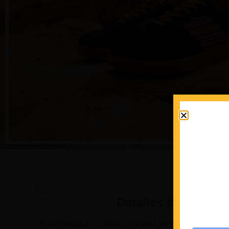
Detalles de calidad
Por desgracia no todo en la vida es viajar y bailar, t