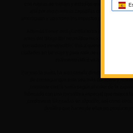
con rutinas de trabajo y estudios que nos tienen tod
E
allá por eso nuestras zapatillas ofrecen plantill
amortiguan y absorben los impactos para garantizar
Además tienen otra plantilla extra integrada en mit
antes del dibujo del neumático reciclado, lo que pro
comodidad inmejorable. Vas a querer llevarlas para t
ciudades en un viaje y para salir de cancaneo. Una v
realmente difícil va a ser que te las q
Por eso la suela ha sido cosida directamente a la zapa
de conseguir que esta sea más duradera y resiste
contraste con la suela según el color de la zapatill
fabricado con una microfibra especial que mejora la 
cordoneras fabricadas en algodón, así como otr
detalles que hacen de ellas un producto i