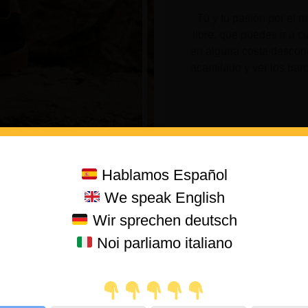
Tú y tu pasión por el 
libre, que puedes ir a c
en alguna costa descono
acantilado y ver los barc
Hablamos Español
We speak English
Wir sprechen deutsch
Noi parliamo italiano
ambién nos toca lidiar