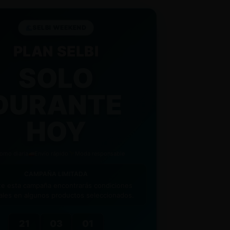
AS PARA DEVOLUCIONES
– Te damos hasta
ra decidir si te quedas con tu compra,
SELBI WEEKEND
e total tranquilidad.
PLAN SELBI
OS GRATIS
– Te enviamos la nueva talla de
tuita.
SOLO
DURANTE
HOY
omo diaria
Envío rápido
Moda responsable
CAMPAÑA LIMITADA
te esta campaña encontrarás condiciones
ales en algunos productos seleccionados.
21
02
59