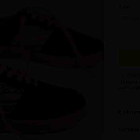
Talla
Guía d
*La horma 
pedir la tal
Envío (gr
Este 
Cambios 