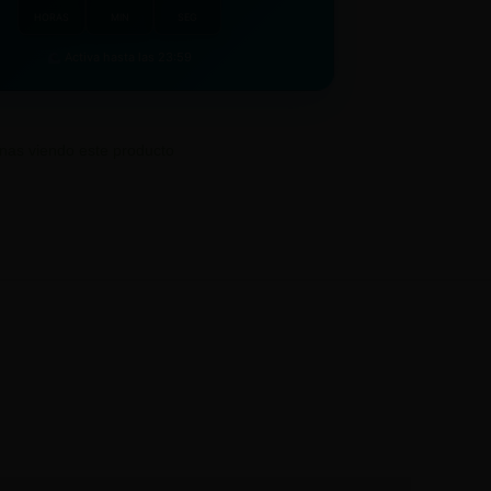
HORAS
MIN
SEG
Activa hasta las 23:59
as viendo este producto