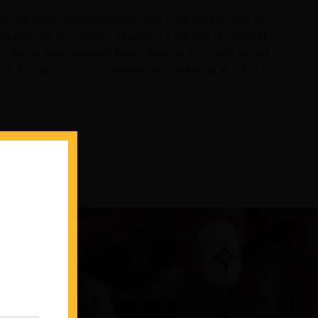
mar, por todas aquellas cosas que te recuerdan que eres
ualquier parte. Coche, carretera y a ver mundo. Aparecer
cida de este precioso país. Sentarte en lo alto de algún
os a lo lejos. Vivir incansable persiguiendo el horizonte.