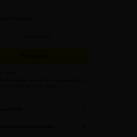
Sin existencias
Avísame
e tallas
de este calzado es pequeña. Te recomendamos
la más grande que suelas utilizar.
atis +30€)
producto tiene
envío gratuito
y devoluciones (90 días)