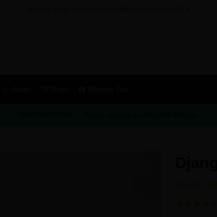
Envío gratuito en todos los pedidos superiores a 30 €
Botas
Ropa
Mystery Box
SELBI WEEKEND
Promo especial en selección limitada.
Djang
4
99,00
€