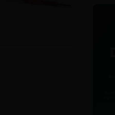
90 DÍ
3 meses pa
brindándot
CAMBI
manera gra
Pr
Duran
especi