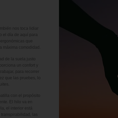
ambién nos toca lidiar
o el día de aquí para
as ergonómicas que
 la máxima comodidad.
ad de la suela justo
porciona un confort y
rabajar, para recorrer
ez que las pruebes, lo
uites.
tilla con el propósito
nte. El hilo va en
a, el interior está
transpirabilidad, las