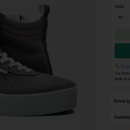
Talla
Guía
*La horm
pedir la 
Envío (
Est
Cambios