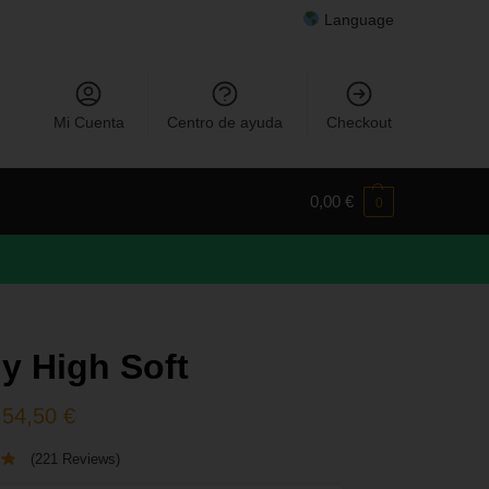
Language
Mi Cuenta
Centro de ayuda
Checkout
0,00
€
0
y High Soft
54,50
€
(221 Reviews)