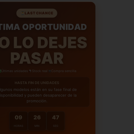
ÍAS PARA DEVOLUCIONES
– Te damos hasta
para decidir si te quedas con tu compra,
LAST CHANCE
ote total tranquilidad.
TIMA OPORTUNIDAD
IOS GRATIS
– Te enviamos la nueva talla de
ratuita.
O LO DEJES
PASAR
Últimas unidades
Stock real
Compra sencilla
HASTA FIN DE UNIDADES
lgunos modelos están en su fase final de
isponibilidad y pueden desaparecer de la
promoción.
09
26
45
HORAS
MIN
SEG