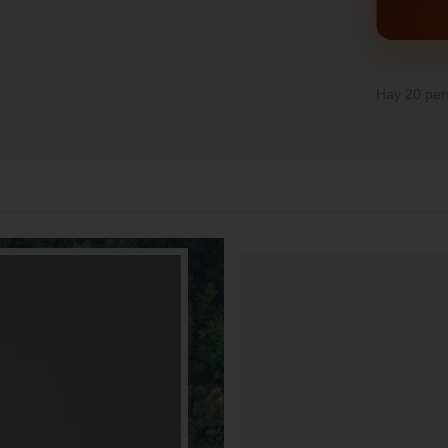
Hay
20
per