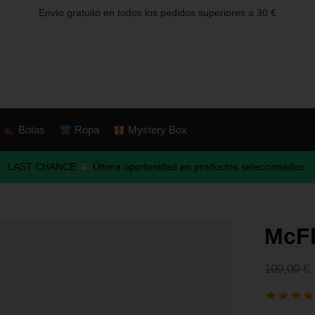
Envío gratuito en todos los pedidos superiores a 30 €
Botas
Ropa
Mystery Box
LAST CHANCE
Última oportunidad en productos seleccionados.
McFl
109,00
€