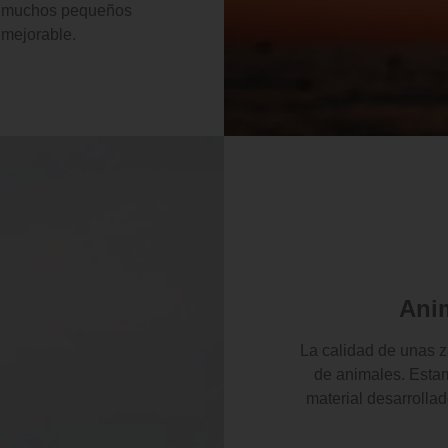
os muchos pequeños
nmejorable.
Ani
La calidad de unas za
de animales. Estam
material desarrolla