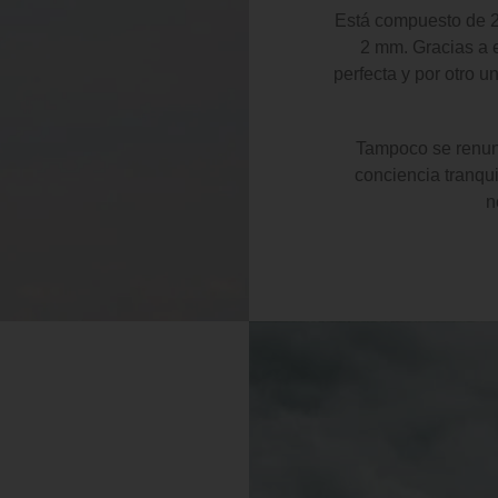
Está compuesto de 2 
2 mm. Gracias a e
perfecta y por otro u
Tampoco se renunci
conciencia tranqui
n