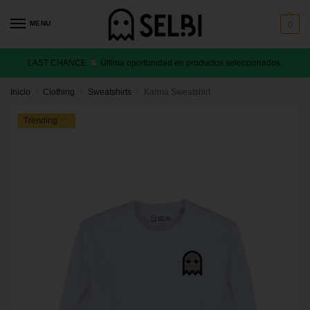
MENU
0
LAST CHANCE
Última oportunidad en productos seleccionados.
Inicio
Clothing
Sweatshirts
Karma Sweatshirt
/
/
/
Trending