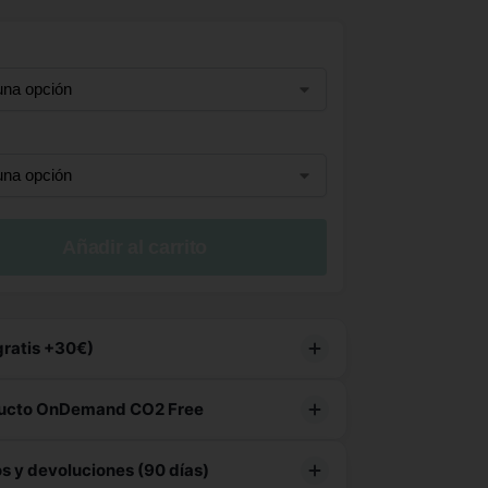
Añadir al carrito
gratis +30€)
e producto tiene
envío gratuito
ucto OnDemand CO2 Free
ión responsable, ecológica y sin
oducción.
 y devoluciones (90 días)