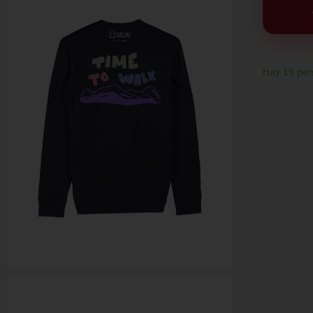
Hay
19
per