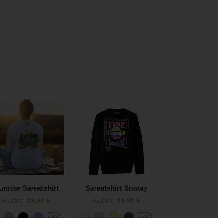
unrise Sweatshirt
Sweatshirt Snowy
39,90
€
39,90
€
65,00
€
65,00
€
+9
+9