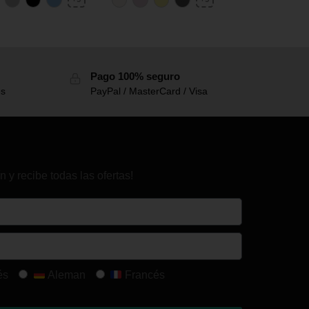
Pago 100% seguro
es
PayPal / MasterCard / Visa
n y recibe todas las ofertas!
és
Aleman
Francés