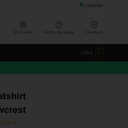
Language
Mi Cuenta
Centro de ayuda
Checkout
0,00
€
0
tshirt
wcrest
39,90
€