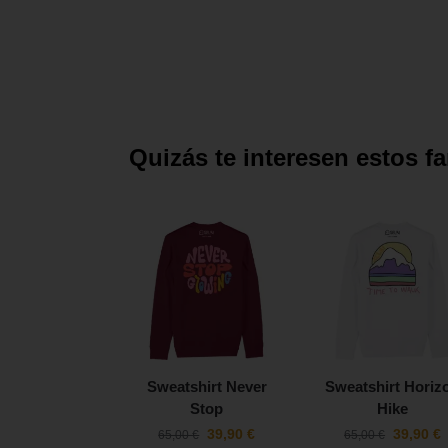
Quizás te interesen estos f
Sweatshirt Never
Sweatshirt Horiz
Stop
Hike
39,90
€
39,90
€
65,00
€
65,00
€