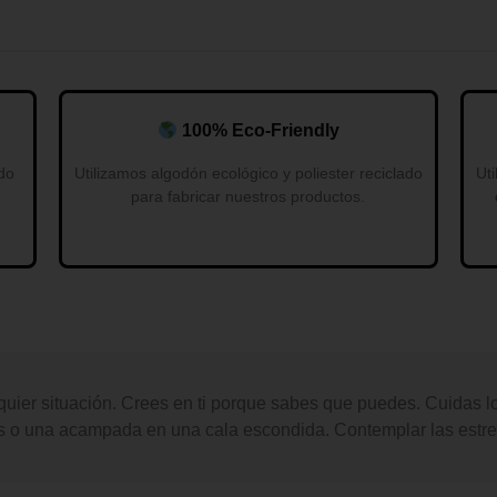
100% Eco-Friendly
do
Utilizamos algodón ecológico y poliester reciclado
Uti
para fabricar nuestros productos.
lquier situación. Crees en ti porque sabes que puedes. Cuidas l
o una acampada en una cala escondida. Contemplar las estrella