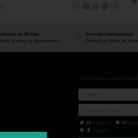
+9
+9
olución en 90 días
Garantía Internacional
liado el plazo de devoluciones
Ofrecida en todos los pais
¡Suscríbete a nuestro boletí
Español
Ingl
Italiano