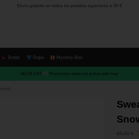
Envío gratuito en todos los pedidos superiores a 30 €
Botas
Ropa
Mystery Box
SELBI DAY
Promoción especial activa solo hoy.
wcrest
Swea
Sno
65,00
€