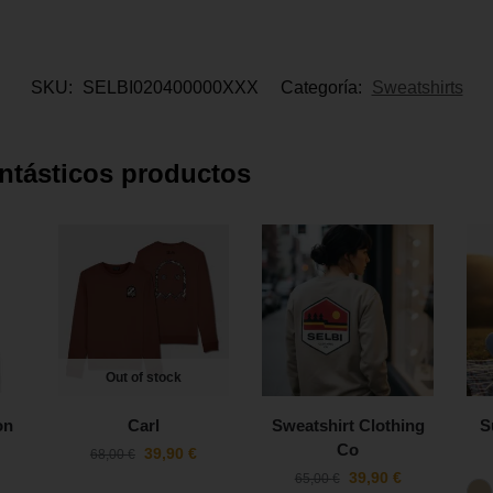
SKU:
SELBI020400000XXX
Categoría:
Sweatshirts
antásticos productos
Out of stock
on
Carl
Sweatshirt Clothing
S
Co
39,90
€
68,00
€
39,90
€
65,00
€