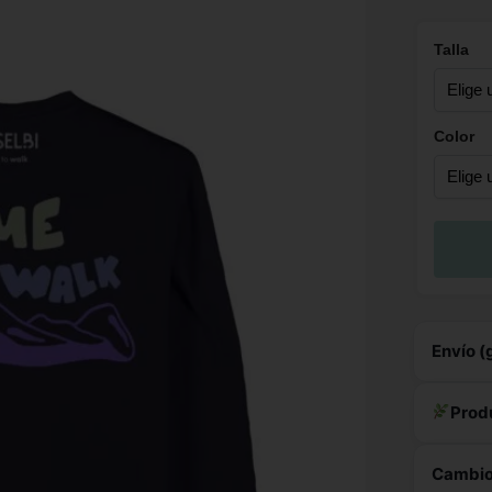
Talla
Color
Envío (
Est
Prod
Fabricac
sobrepr
Cambios