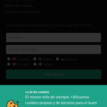
Política de Cookies
Términos y Condiciones
¡Suscríbete a nuestro boletín y recibe todas las ofertas!
Español
Inglés
Aleman
Francés
Italiano
Suscribirme
© Selbi Brand SL | Made with
Lo de las cookies
El mismo rollo de siempre. Utilizamos
cookies propias y de terceros para el buen