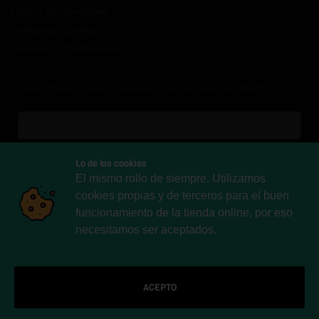
Política de Privacidad
Política de Cookies
Términos y Condiciones
¡Suscríbete a nuestro boletín y recibe todas las ofertas!
Lo de las cookies
El mismo rollo de siempre. Utilizamos
Español
Inglés
Aleman
cookies propias y de terceros para el buen
Francés
Italiano
funcionamiento de la tienda online, por eso
necesitamos ser aceptados.
Suscribirme
© Selbi Brand SL | Made with
ACEPTO