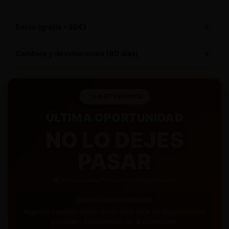
Envío (gratis +30€)
Este producto tiene
envío gratuito
Cambios y devoluciones (90 días)
90 DÍAS PARA DEVOLUCIONES
– Te damos hasta 3
meses para decidir si te quedas con tu compra, brindándote
LAST CHANCE
total tranquilidad.
ÚLTIMA OPORTUNIDAD
CAMBIOS GRATIS
– Te enviamos la nueva talla de
NO LO DEJES
manera gratuita.
PASAR
Últimas unidades
Stock real
Compra sencilla
HASTA FIN DE UNIDADES
Algunos modelos están en su fase final de disponibilidad
y pueden desaparecer de la promoción.