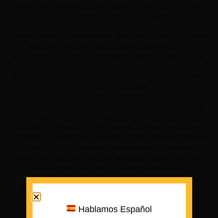
plantillas ergonómicas que amortiguan y absorben los impactos
para garantizar la máxima comodidad.
Además tienen otra plantilla extra integrada en mitad de la suela
justo antes del dibujo del neumático reciclado, lo que
proporciona un confort y comodidad inmejorable. Vas a querer
llevarlas para trabajar, para recorrer ciudades en un viaje y para
salir de cancaneo. Una vez que las pruebes, lo realmente difícil
va a ser que te las quites.
Por eso la suela ha sido cosida directamente a la zapatilla con
el propósito de conseguir que esta sea más duradera y
resistente. El hilo va en contraste con la suela según el color de
la zapatilla, el interior está fabricado con una microfibra especial
que mejora la transpirabilidad, las cordoneras fabricadas en
algodón, así como otros muchos pequeños detalles que hacen
de ellas un producto inmejorable.
Hablamos Español