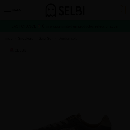
MENU
0
LAST CHANCE
Última oportunidad en productos seleccionados.
Inicio
Sneakers
Gaia Soft
Durden soft
/
/
/
SELBI24