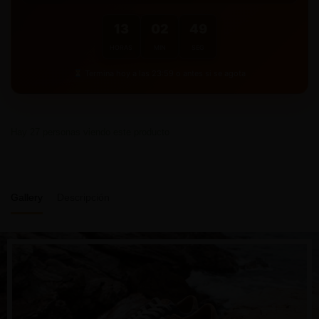
13
02
48
HORAS
MIN
SEG
Termina hoy a las 23:59 o antes si se agota
Hay
27
personas viendo este producto
Gallery
Descripción