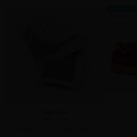
Special Prices
SELBI24
Duffy Cotton
54,50
€
109,00
€
36
37
38
39
40
41
42
43
44
45
46
36
37
38