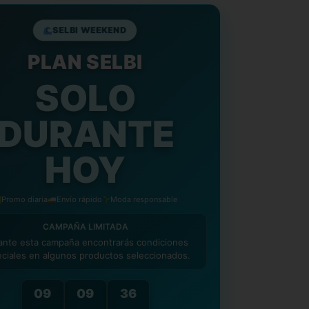
ÍAS PARA DEVOLUCIONES
– Te damos hasta
para decidir si te quedas con tu compra,
SELBI WEEKEND
ote total tranquilidad.
PLAN SELBI
IOS GRATIS
– Te enviamos la nueva talla de
ratuita.
SOLO
DURANTE
HOY
Promo diaria
Envío rápido
Moda responsable
CAMPAÑA LIMITADA
ante esta campaña encontrarás condiciones
ciales en algunos productos seleccionados.
09
09
35