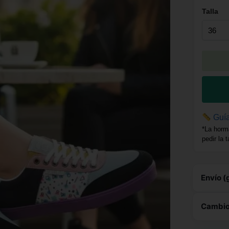
Talla
Guía
*La horm
pedir la 
Envío (
Est
Cambios