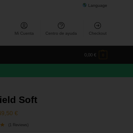
Language
Mi Cuenta
Centro de ayuda
Checkout
0,00
€
0
ield Soft
49,50
€
(1 Reviews)