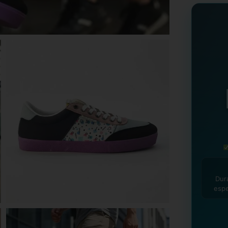
90 D
3 meses 
brindánd
CAMB
manera g
Dur
espe