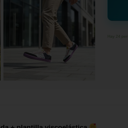
Hay
24
per
da + plantilla viscoelástica