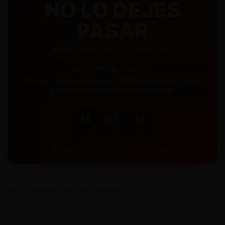
NO LO DEJES
manera gratuita.
PASAR
Últimas unidades
Stock real
Compra sencilla
HASTA FIN DE UNIDADES
Algunos modelos están en su fase final de disponibilidad
y pueden desaparecer de la promoción.
12
22
11
HORAS
MIN
SEG
Termina hoy a las 23:59 o antes si se agota
Hay
18
personas viendo este producto