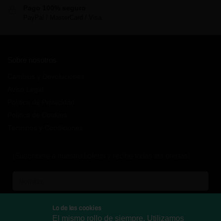
Pago 100% seguro
PayPal / MasterCard / Visa
Sobre nosotros
Cambios y Devoluciones
Aviso Legal
Política de Privacidad
Política de Cookies
Términos y Condiciones
¡Suscríbete a nuestro boletín y recibe todas las ofertas!
Lo de las cookies
El mismo rollo de siempre. Utilizamos