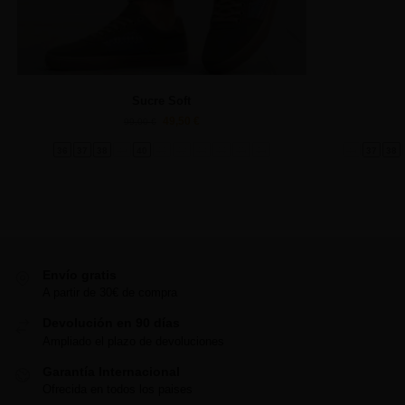
Sucre Soft
49,50
€
99,00
€
36
37
38
39
40
41
42
43
44
45
46
36
37
38
Envío gratis
A partir de 30€ de compra
Devolución en 90 días
Ampliado el plazo de devoluciones
Garantía Internacional
Ofrecida en todos los paises