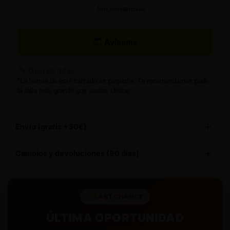
Sin existencias
Avísame
Guía de tallas
*La horma de este calzado es pequeña. Te recomendamos pedir
la talla más grande que suelas utilizar.
Envío (gratis +30€)
Este producto tiene
envío gratuito
Cambios y devoluciones (90 días)
90 DÍAS PARA DEVOLUCIONES
– Te damos hasta 3
meses para decidir si te quedas con tu compra, brindándote
LAST CHANCE
total tranquilidad.
ÚLTIMA OPORTUNIDAD
CAMBIOS GRATIS
– Te enviamos la nueva talla de