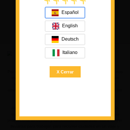
Español
English
Deutsch
Italiano
Detalles de calidad
X Cerrar
Por desgracia no todo en la vida es viajar y bailar, también nos
toca lidiar con rutinas de trabajo y estudios que nos tienen
todo el día de aquí para allá por eso nuestras zapatillas
ofrecen plantillas ergonómicas que amortiguan y absorben los
impactos para garantizar la máxima comodidad.
Además tienen otra plantilla extra integrada en mitad de la
suela justo antes del dibujo del neumático reciclado, lo que
proporciona un confort y comodidad inmejorable. Vas a querer
llevarlas para trabajar, para recorrer ciudades en un viaje y