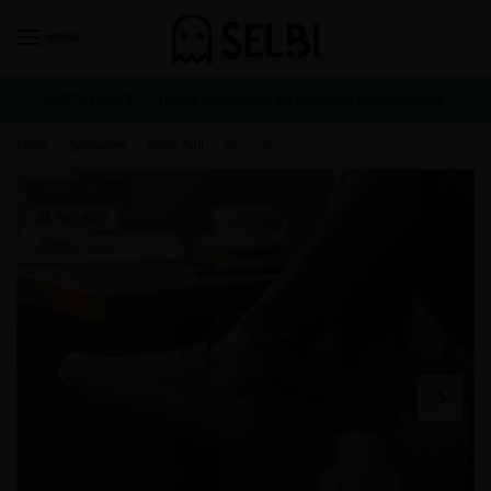
MENU
0
LAST CHANCE
Última oportunidad en productos seleccionados.
Inicio
Sneakers
Ninfa Soft
Mia Soft
/
/
/
Best Seller
SELBI24