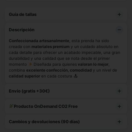
Guía de tallas
Hombre
Mujer
Descripción
Confeccionada artesanalmente
, esta prenda ha sido
creada con
materiales premium
y un cuidado absoluto en
cada detalle para ofrecer un acabado impecable, una gran
durabilidad y una calidad que se nota desde el primer
momento
Diseñada para quienes
valoran lo mejor
,
combina
excelente confección, comodidad
y un nivel de
calidad superior
en cada costura
Envío (gratis +30€)
Te faltan
5,10 €
para envío gratis
Producto OnDemand CO2 Free
Con
2 uds
de este producto lo consigues.
Fabricación responsable, ecológica y sin sobreproducción.
Cambios y devoluciones (90 días)
On-Demand
Fabricación 5-7 días
Materiales eco
Reduces CO2 y el impacto ambiental.