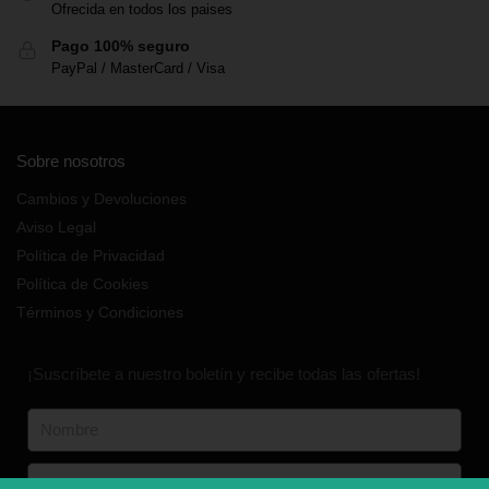
Ofrecida en todos los paises
Pago 100% seguro
PayPal / MasterCard / Visa
Sobre nosotros
Cambios y Devoluciones
Aviso Legal
Política de Privacidad
Política de Cookies
Términos y Condiciones
¡Suscríbete a nuestro boletín y recibe todas las ofertas!