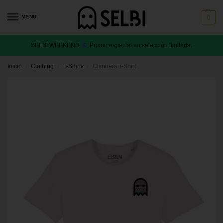
MENU
0
SELBI WEEKEND
Promo especial en selección limitada.
Inicio
Clothing
T-Shirts
Climbers T-Shirt
/
/
/