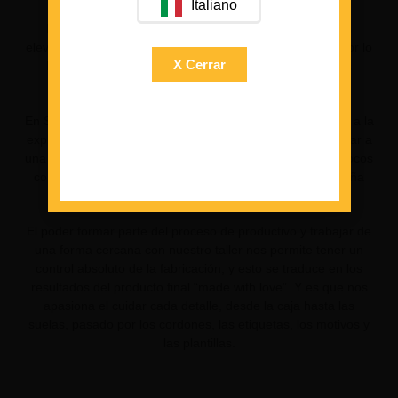
Italiano
Los estándares de calidad en España son mucho más
elevados y por ese motivo fabricamos aquí, apostamos por lo
X Cerrar
local, por un trabajo artesano con el que nos sentimos
identificados.
En Selbi no queremos reducir costes a costa de contribuir a la
explotación laboral en países subdesarrollados ni renunciar a
una máxima calidad de nuestras zapatillas debido a los pocos
controles, y por eso las Selbi son creadas en una pequeña
fábrica en Elche (Alicante).
El poder formar parte del proceso de productivo y trabajar de
una forma cercana con nuestro taller nos permite tener un
control absoluto de la fabricación, y esto se traduce en los
resultados del producto final “made with love”. Y es que nos
apasiona el cuidar cada detalle, desde la caja hasta las
suelas, pasado por los cordones, las etiquetas, los motivos y
las plantillas.