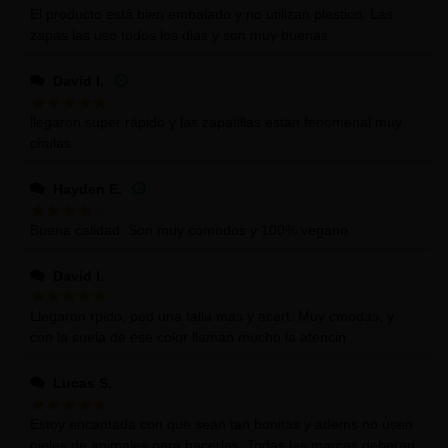
El producto está bien embalado y no utilizan plastico. Las
zapas las uso todos los dias y son muy buenas
David I.
llegaron super rápido y las zapatillas están fenomenal muy
chulas
Hayden E.
Buena calidad. Son muy comodos y 100% vegano
David I.
Llegaron rpido, ped una talla mas y acert. Muy cmodas, y
con la suela de ese color llaman mucho la atencin
Lucas S.
Estoy encantada con que sean tan bonitas y adems no usen
pieles de animales para hacerlas. Todas las marcas deberan