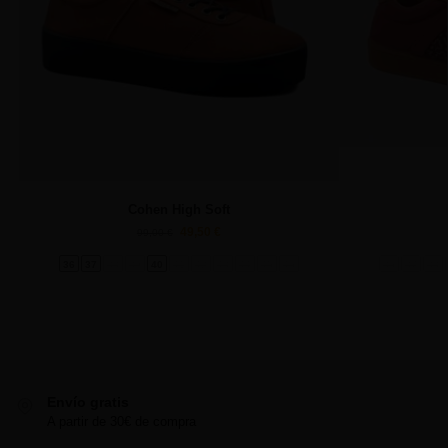
Cohen High Soft
49,50
€
99,00
€
36
37
38
39
40
41
42
43
44
45
46
36
37
38
Envío gratis
A partir de 30€ de compra