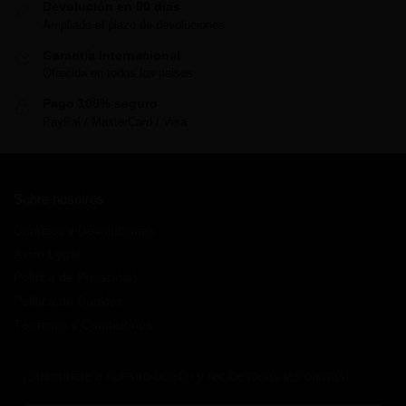
Devolución en 90 días
Ampliado el plazo de devoluciones
Garantía Internacional
Ofrecida en todos los paises
Pago 100% seguro
PayPal / MasterCard / Visa
Sobre nosotros
Cambios y Devoluciones
Aviso Legal
Política de Privacidad
Política de Cookies
Términos y Condiciones
¡Suscríbete a nuestro boletín y recibe todas las ofertas!