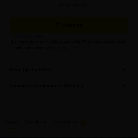
Sin existencias
Avísame
Guía de tallas
*La horma de este calzado es pequeña. Te recomendamos pedir
la talla más grande que suelas utilizar.
Envío (gratis +30€)
Este producto tiene
envío gratuito
Cambios y devoluciones (90 días)
90 DÍAS PARA DEVOLUCIONES
– Te damos hasta 3
meses para decidir si te quedas con tu compra, brindándote
total tranquilidad.
Gallery
Descripción
Valoraciones
234
CAMBIOS GRATIS
– Te enviamos la nueva talla de
manera gratuita.