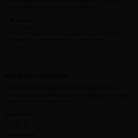
Unas zapas que llaman la atencin, adems son cmodas y
tienen valores detrs. Gran descubrimiento
Sofia N.
El azul de la suela me encanta, quedan super llamativas
puestas, eleg las sin motivo y estoy muy contenta
Añade una valoración
Review our product to get a chance to receive coupon!
Tu dirección de correo electrónico no será publicada.
Los campos
obligatorios están marcados con
*
Tu puntuación
*
Tu valoración
*