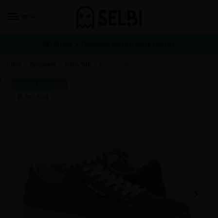
MENU
0
SELBI DAY
Promoción especial activa solo hoy.
Inicio
Sneakers
Ninfa Soft
Chunk Soft
/
/
/
Special Prices
SELBI24