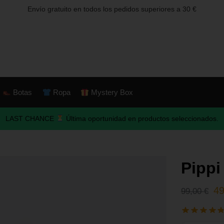
Envío gratuito en todos los pedidos superiores a 30 €
Botas
Ropa
Mystery Box
LAST CHANCE
Última oportunidad en productos seleccionados.
Pippi
4
99,00
€