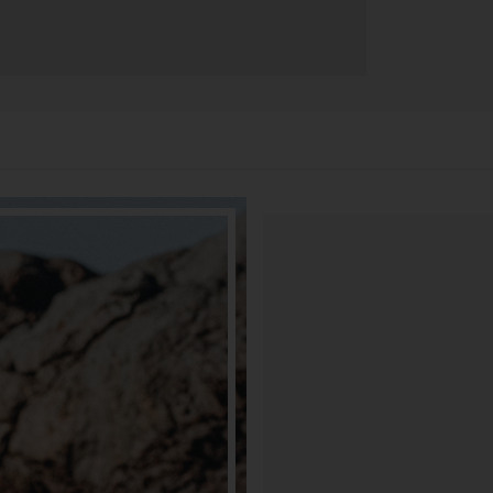
90 DÍ
3 meses pa
brindándot
CAMBI
manera gra