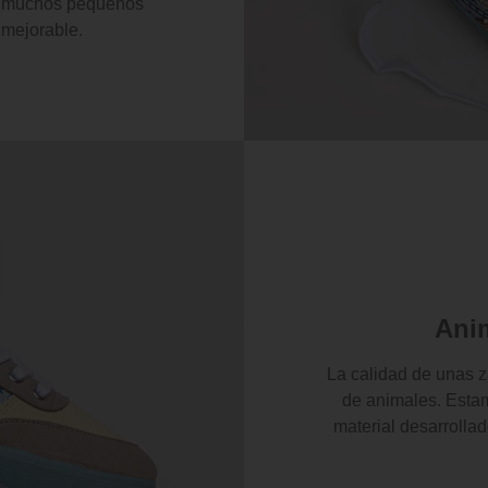
os muchos pequeños
nmejorable.
Ani
La calidad de unas za
de animales. Estam
material desarrolla