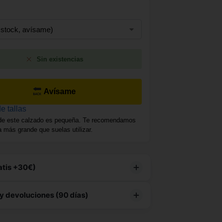
Sin existencias
Avísame
e tallas
de este calzado es pequeña. Te recomendamos
la más grande que suelas utilizar.
atis +30€)
producto tiene
envío gratuito
y devoluciones (90 días)