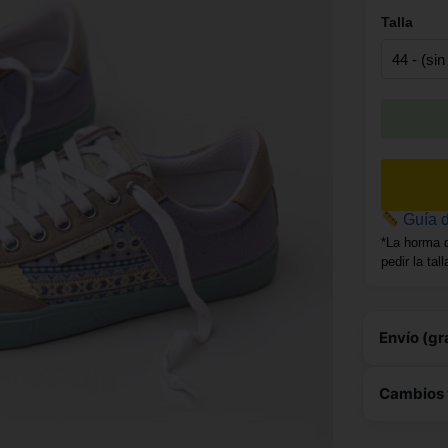
Talla
Guía d
*La horma 
pedir la tal
Envío (gr
Este 
Cambios 