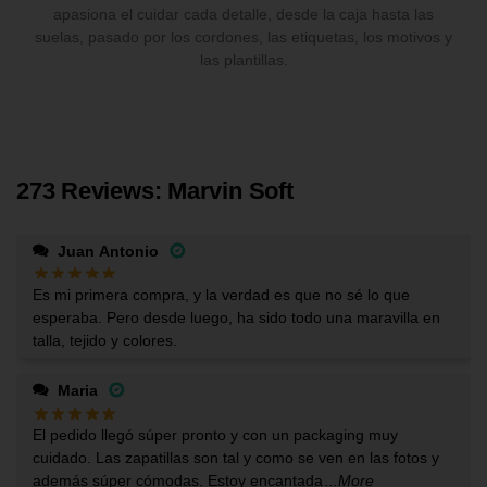
apasiona el cuidar cada detalle, desde la caja hasta las
suelas, pasado por los cordones, las etiquetas, los motivos y
las plantillas.
273 Reviews: Marvin Soft
Juan Antonio
Es mi primera compra, y la verdad es que no sé lo que
esperaba. Pero desde luego, ha sido todo una maravilla en
talla, tejido y colores.
Maria
El pedido llegó súper pronto y con un packaging muy
cuidado. Las zapatillas son tal y como se ven en las fotos y
además súper cómodas. Estoy encantada
...More