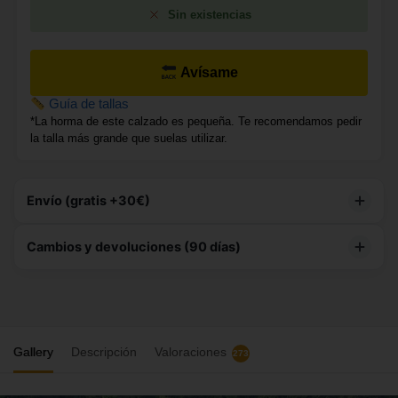
Sin existencias
Avísame
Guía de tallas
*La horma de este calzado es pequeña. Te recomendamos pedir
la talla más grande que suelas utilizar.
Envío (gratis +30€)
Este producto tiene
envío gratuito
Cambios y devoluciones (90 días)
90 DÍAS PARA DEVOLUCIONES
– Te damos hasta 3
meses para decidir si te quedas con tu compra, brindándote
total tranquilidad.
Gallery
Descripción
Valoraciones
273
CAMBIOS GRATIS
– Te enviamos la nueva talla de
manera gratuita.