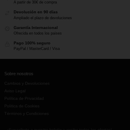
A partir de 30€ de compra
Devolución en 90 días
Ampliado el plazo de devoluciones
Garantía Internacional
Ofrecida en todos los paises
Pago 100% seguro
PayPal / MasterCard / Visa
Sobre nosotros
Cambios y Devoluciones
Aviso Legal
Política de Privacidad
Política de Cookies
Términos y Condiciones
¡Suscríbete a nuestro boletín y recibe todas las ofertas!