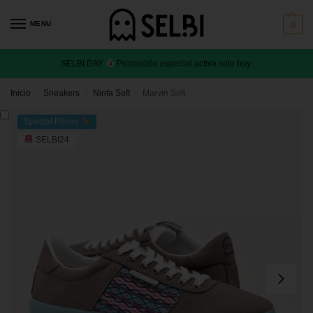
MENU
0
SELBI DAY
Promoción especial activa solo hoy.
Inicio
Sneakers
Ninfa Soft
Marvin Soft
/
/
/
Special Prices
SELBI24