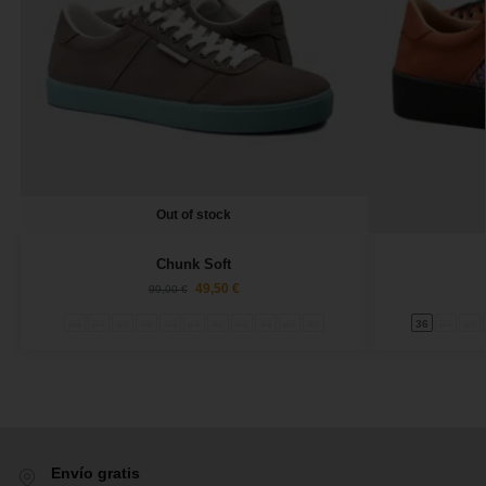
Out of stock
Chunk Soft
49,50
€
99,00
€
36
37
38
39
40
41
42
43
44
45
46
36
37
38
Envío gratis