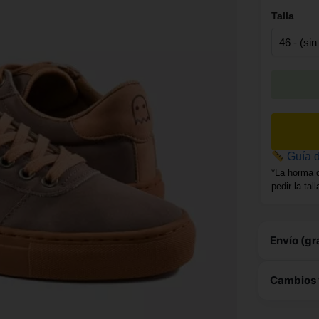
Talla
Guía d
*La horma 
pedir la tal
Envío (gr
Este 
Cambios 