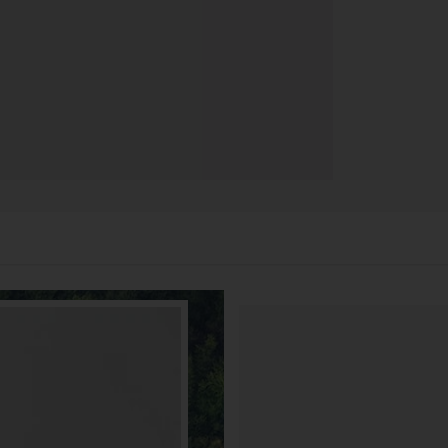
90 DÍ
3 meses pa
brindándot
CAMBI
manera gra