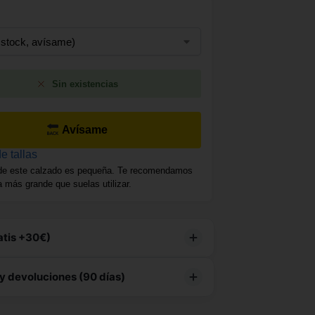
Sin existencias
Avísame
e tallas
de este calzado es pequeña. Te recomendamos
la más grande que suelas utilizar.
atis +30€)
producto tiene
envío gratuito
y devoluciones (90 días)