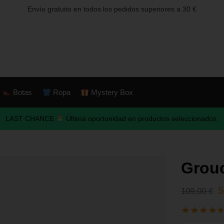
Envío gratuito en todos los pedidos superiores a 30 €
Botas
Ropa
Mystery Box
LAST CHANCE
Última oportunidad en productos seleccionados.
Grou
5
109,00
€