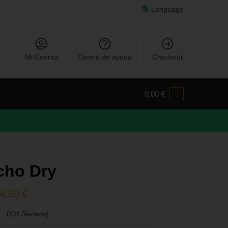
Language
Mi Cuenta
Centro de ayuda
Checkout
0,00
€
0
cho Dry
4,50
€
(104 Reviews)