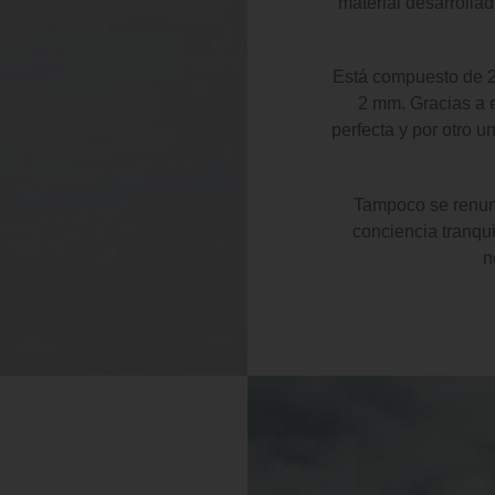
material desarrolla
Está compuesto de 2 
2 mm. Gracias a e
perfecta y por otro u
Tampoco se renunci
conciencia tranqui
n