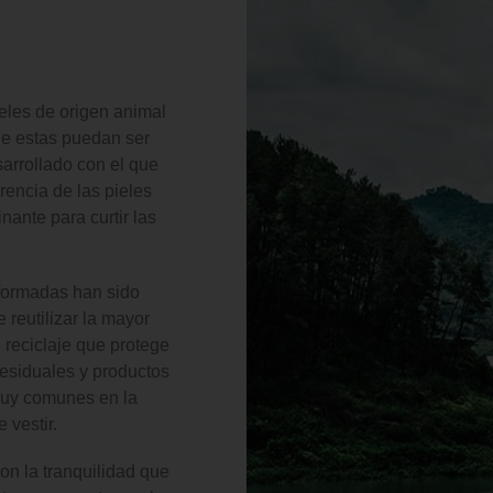
eles de origen animal
ue estas puedan ser
sarrollado con el que
rencia de las pieles
ante para curtir las
formadas han sido
 reutilizar la mayor
 reciclaje que protege
esiduales y productos
muy comunes en la
 vestir.
n la tranquilidad que