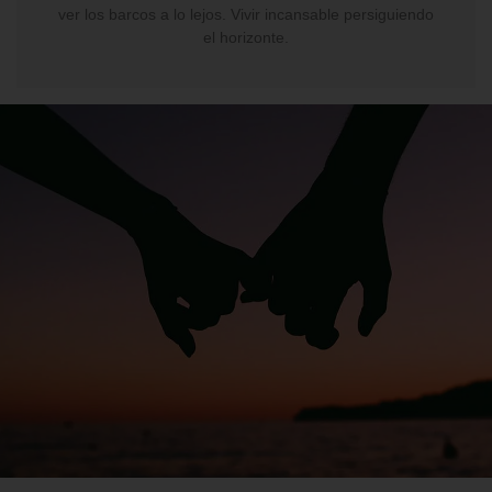
ver los barcos a lo lejos. Vivir incansable persiguiendo
el horizonte.