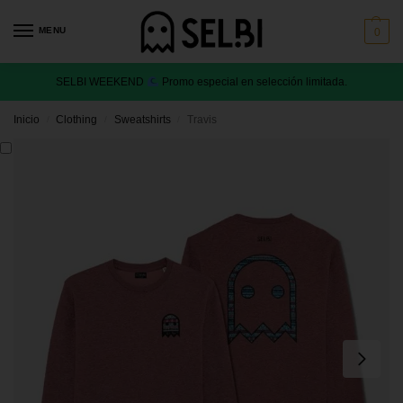
MENU
0
SELBI WEEKEND
Promo especial en selección limitada.
Inicio
Clothing
Sweatshirts
Travis
/
/
/