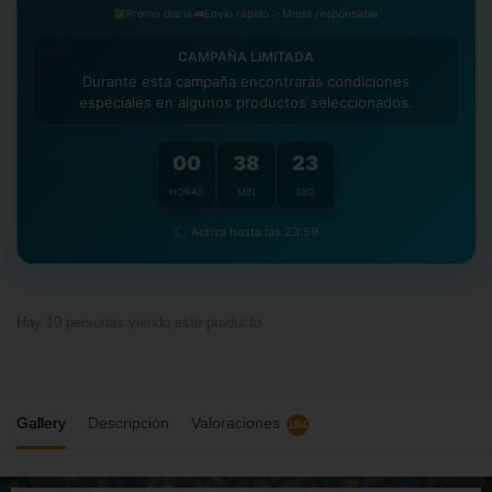
El plazo habitual de fabricación es de
5 a 7 días
. Te
Promo diaria
Envío rápido
Moda responsable
mantenemos informado/a del progreso durante el proceso.
CAMPAÑA LIMITADA
Además, priorizamos procesos y materiales ecológicos y
Durante esta campaña encontrarás condiciones
compensamos las emisiones asociadas a fabricación y
especiales en algunos productos seleccionados.
transporte para aproximarnos a una
huella de carbono
neutral
.
00
38
22
HORAS
MIN
SEG
Activa hasta las 23:59
Hay
10
personas viendo este producto
Gallery
Descripción
Valoraciones
104