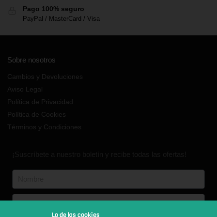
Pago 100% seguro
PayPal / MasterCard / Visa
Sobre nosotros
Cambios y Devoluciones
Aviso Legal
Política de Privacidad
Política de Cookies
Términos y Condiciones
¡Suscríbete a nuestro boletín y recibe todas las ofertas!
Lo de las cookies