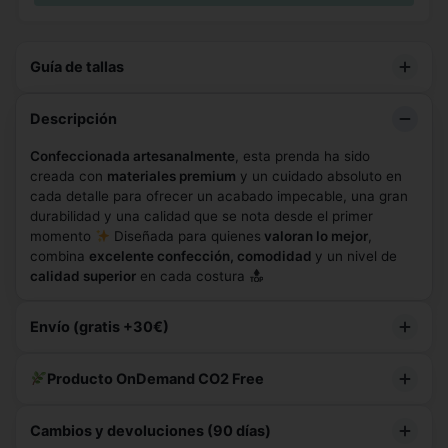
Guía de tallas
Hombre
Mujer
Descripción
Confeccionada artesanalmente
, esta prenda ha sido
creada con
materiales premium
y un cuidado absoluto en
cada detalle para ofrecer un acabado impecable, una gran
durabilidad y una calidad que se nota desde el primer
momento
Diseñada para quienes
valoran lo mejor
,
combina
excelente confección, comodidad
y un nivel de
calidad superior
en cada costura
Envío (gratis +30€)
Te faltan
5,10 €
para envío gratis
Producto OnDemand CO2 Free
Con
2 uds
de este producto lo consigues.
Fabricación responsable, ecológica y sin sobreproducción.
Cambios y devoluciones (90 días)
On-Demand
Fabricación 5-7 días
Materiales eco