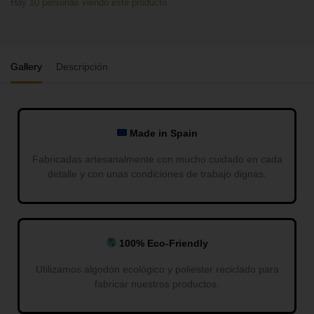
Hay
10
personas viendo este producto
Gallery
Descripción
Made in Spain
Fabricadas artesanalmente con mucho cuidado en cada
detalle y con unas condiciones de trabajo dignas.
100% Eco-Friendly
Utilizamos algodón ecológico y poliester reciclado para
fabricar nuestros productos.