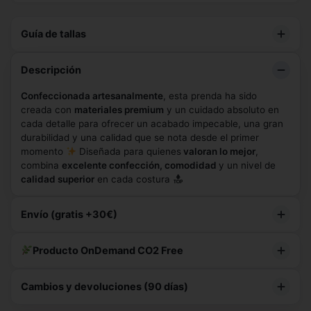
Guía de tallas
Hombre
Mujer
Descripción
Confeccionada artesanalmente
, esta prenda ha sido
creada con
materiales premium
y un cuidado absoluto en
cada detalle para ofrecer un acabado impecable, una gran
durabilidad y una calidad que se nota desde el primer
momento
Diseñada para quienes
valoran lo mejor
,
combina
excelente confección, comodidad
y un nivel de
calidad superior
en cada costura
Envío (gratis +30€)
Te faltan
5,10 €
para envío gratis
Producto OnDemand CO2 Free
Con
2 uds
de este producto lo consigues.
Fabricación responsable, ecológica y sin sobreproducción.
Cambios y devoluciones (90 días)
On-Demand
Fabricación 5-7 días
Materiales eco
Reduces CO2 y el impacto ambiental.