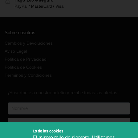
Pago 100% seguro
PayPal / MasterCard / Visa
Sobre nosotros
Cambios y Devoluciones
Aviso Legal
Política de Privacidad
Política de Cookies
Términos y Condiciones
¡Suscríbete a nuestro boletín y recibe todas las ofertas!
Lo de las cookies
Español
Inglés
Aleman
El mismo rollo de siempre. Utilizamos