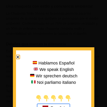
Una chaqueta con estilo y conciencia ambiental
La Chaqueta Selbi Sheep es la prenda perfecta para los
amantes de la moda que también se preocupan por el medio
ambiente. Confeccionada en un 70% de poliéster reciclado y
un 30% de poliéster, esta chaqueta combina estilo y
sostenibilidad sin comprometer la calidad ni el diseño.
Detalles que marcan la diferencia
Esta chaqueta presenta una abertura principal y bolsillos
laterales con cremallera de nailon invertida, dándole un toque
moderno y sofisticado. Además, cuenta con un bolsillo del
Hablamos Español
pecho en contraste en Taslon con cremallera de nailon
We speak English
invertida, permitiéndote llevar tus objetos personales de forma
Wir sprechen deutsch
segura.
Noi parliamo italiano
El bies bajo de las mangas y la parte inferior en contraste en
Taslon añaden un detalle de estilo único. Los tiradores de
cremallera negros no solo son prácticos, sino que también le
dan un toque de originalidad a la chaqueta.