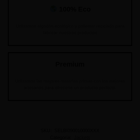
100% Eco
Utilizamos algodón ecológico y poliester reciclado para
fabricar nuestros productos
Premium
Utilizamos las mejores materias primas con los mejores
artesanos para ofrecerte un producto perfecto.
SKU:
SELBI090010000XXX
Categoría:
Jackets