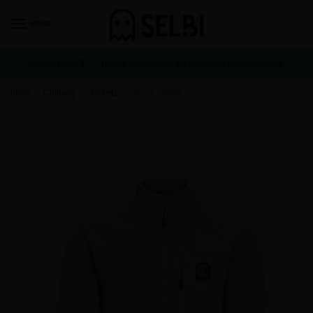
MENU
0
LAST CHANCE
Última oportunidad en productos seleccionados.
Inicio
Clothing
Jackets
Sheep Jacket
/
/
/