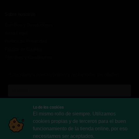
Sobre nosotros
Cambios y Devoluciones
Aviso Legal
Política de Privacidad
Política de Cookies
Términos y Condiciones
¡Suscríbete a nuestro boletín y recibe todas las ofertas!
Lo de las cookies
El mismo rollo de siempre. Utilizamos
Español
Inglés
Aleman
cookies propias y de terceros para el buen
Francés
Italiano
funcionamiento de la tienda online, por eso
necesitamos ser aceptados.
Suscribirme