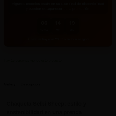
Además, priorizamos procesos y materiales ecológicos y
Algunos modelos están en su fase final de disponibilidad
compensamos las emisiones asociadas a fabricación y
y pueden desaparecer de la promoción.
transporte para aproximarnos a una
huella de carbono
neutral
.
06
14
19
HORAS
MIN
SEG
Termina hoy a las 23:59 o antes si se agota
Hay
19
personas viendo este producto
Gallery
Descripción
Chaqueta Selbi Sheep: estilo y
sostenibilidad en una prenda