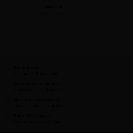
Bear Coat
154,23
€
210,00
€
Envío gratis
A partir de 30€ de compra
Devolución en 90 días
Ampliado el plazo de devoluciones
Garantía Internacional
Ofrecida en todos los paises
Pago 100% seguro
PayPal / MasterCard / Visa