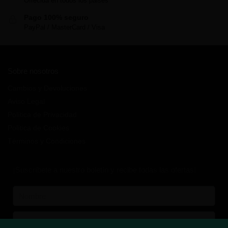
Ofrecida en todos los paises
Pago 100% seguro
PayPal / MasterCard / Visa
Sobre nosotros
Cambios y Devoluciones
Aviso Legal
Política de Privacidad
Política de Cookies
Términos y Condiciones
¡Suscríbete a nuestro boletín y recibe todas las ofertas!