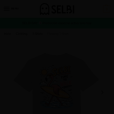
MENU
0
SELBI DAY
Promoción especial activa solo hoy.
Inicio
Clothing
T-Shirts
Fleming T-Shirt
/
/
/