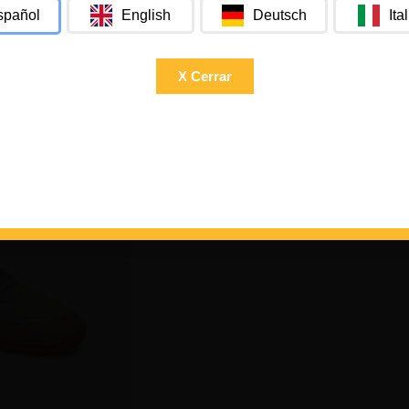
English
Deutsch
Ita
spañol
X Cerrar