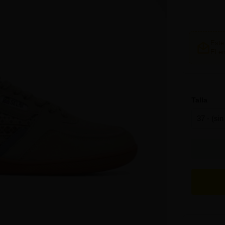
Este 
El e
Talla