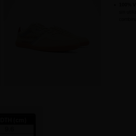
100% V
sin util
combina