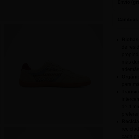
Envío (gr
Este 
Cambios 
90 DÍ
Biobas
3 meses pa
de resi
brindándot
propied
más dura
CAMBI
además 
manera gra
Orgáni
para má
Transic
interca
de 4 mm
preferen
Recicla
recicla
cada pa