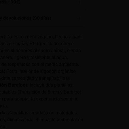
atis +30€)
producto tiene
envío gratuito
y devoluciones (90 días)
AS PARA DEVOLUCIONES
– Te damos hasta
ed:
Nuestro cuero vegano, hecho a partir
ra decidir si te quedas con tu compra,
duos de maíz y PET reciclado, ofrece
e total tranquilidad.
ades superiores al cuero animal, siendo
dero, ligero y resistente al agua,
OS GRATIS
– Te enviamos la nueva talla de
de respetuoso con el medio ambiente.
tuita.
ca:
Forro interior de algodón orgánico
xima comodidad y transpirabilidad.
ión Barefoot:
Incluye dos plantillas
mbiables (Transición de 8 mm y Barefoot
) para adaptar la experiencia según tu
cia.
da:
Zapatillas creadas con materiales
dos, minimizando el impacto ambiental en
so.