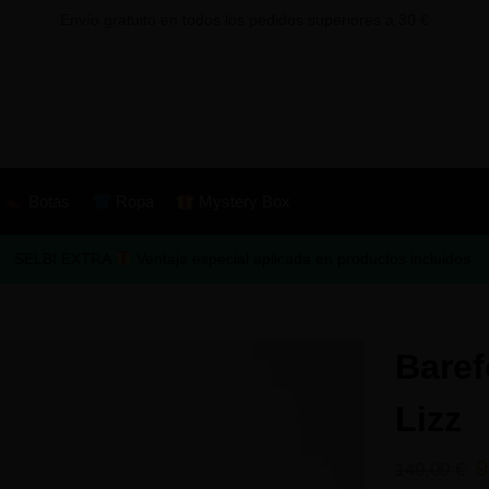
Envío gratuito en todos los pedidos superiores a 30 €
Botas
Ropa
Mystery Box
SELBI EXTRA
Ventaja especial aplicada en productos incluidos.
Baref
Lizz
9
149,00
€