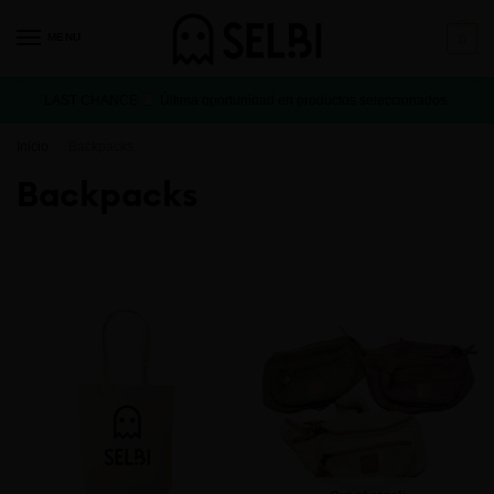
MENU
0
LAST CHANCE
Última oportunidad en productos seleccionados.
Inicio
Backpacks
/
Backpacks