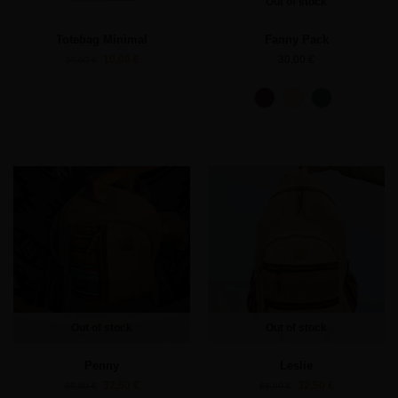
Out of stock
Totebag Minimal
Fanny Pack
10,00
€
30,00
€
20,00
€
Out of stock
Out of stock
Penny
Leslie
32,50
€
32,50
€
65,00
€
65,00
€