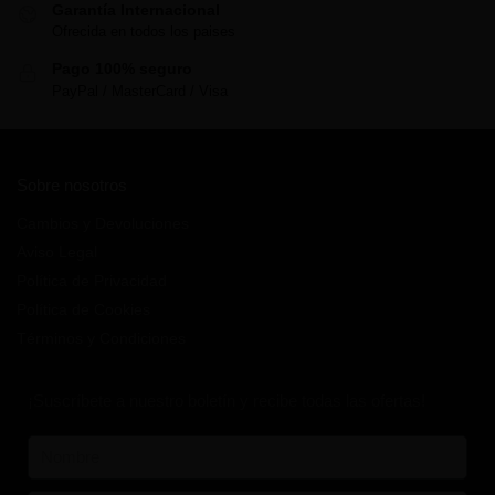
Garantía Internacional
Ofrecida en todos los paises
Pago 100% seguro
PayPal / MasterCard / Visa
Sobre nosotros
Cambios y Devoluciones
Aviso Legal
Política de Privacidad
Política de Cookies
Términos y Condiciones
¡Suscríbete a nuestro boletín y recibe todas las ofertas!