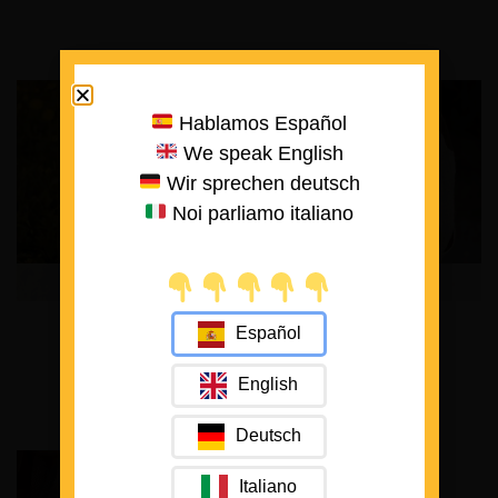
Hablamos Español
We speak English
Wir sprechen deutsch
Noi parliamo italiano
Out of stock
Out of stock
Sunrise Totebag
Blaine
Español
25,00
€
32,50
€
65,00
€
English
Deutsch
Italiano