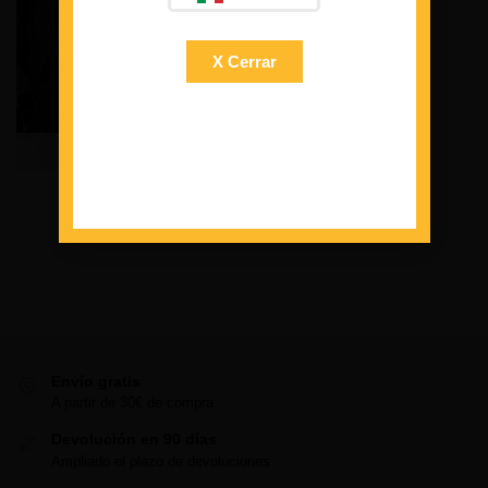
X Cerrar
Out of stock
Willy
32,50
€
65,00
€
Envío gratis
A partir de 30€ de compra
Devolución en 90 días
Ampliado el plazo de devoluciones