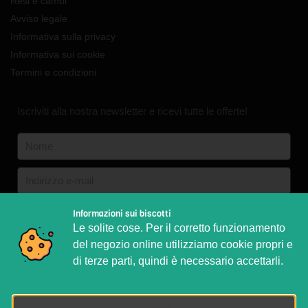
Resi e cambi
Avviso legale
Informativa sulla privacy
Informativa sui cookie
Termini e condizioni
Iscriviti alla nostra newsletter e ricevi tutte le offerte!
Inglese
Inglese
Tedesco
Informazioni sui biscotti
Francese
Italiano
Le solite cose. Per il corretto funzionamento
del negozio online utilizziamo cookie propri e
Abbonarsi
di terze parti, quindi è necessario accettarli.
Brand © Selbi SL | Made with