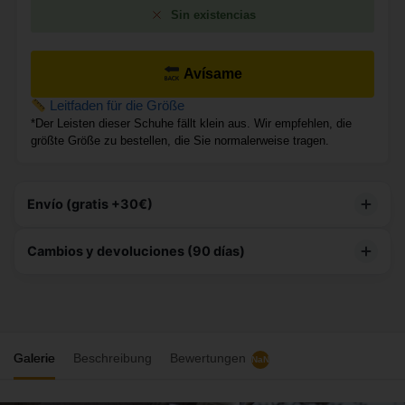
Sin existencias
Avísame
Leitfaden für die Größe
*Der Leisten dieser Schuhe fällt klein aus. Wir empfehlen, die
größte Größe zu bestellen, die Sie normalerweise tragen.
Envío (gratis +30€)
Este producto tiene
envío gratuito
Cambios y devoluciones (90 días)
90 DÍAS PARA DEVOLUCIONES
– Te damos hasta 3
meses para decidir si te quedas con tu compra, brindándote
total tranquilidad.
Galerie
Beschreibung
Bewertungen
NaN
CAMBIOS GRATIS
– Te enviamos la nueva talla de
manera gratuita.