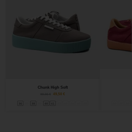
Chunk High Soft
49,50
€
99,00
€
36
37
38
39
40
41
42
43
44
45
46
36
37
38