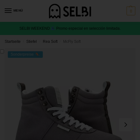
MENÜ
0
SELBI WEEKEND
Promo especial en selección limitada.
Startseite
Stiefel
Rea Soft
McFly Soft
/
/
/
Sonderpreise
.